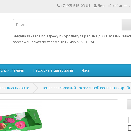
+7-495-515-03-84
Личный кабинет
Выдача заказов по адресу г.Королев ул.Грабина д.22 магазин "Мас
возможен заказ по телефону +7-495-515-03-84
тфели, пеналы
Расходные материалы
Часы
алы пластиковые
Пенал пластиковый ErichKrause® Peonies (в коробк
E