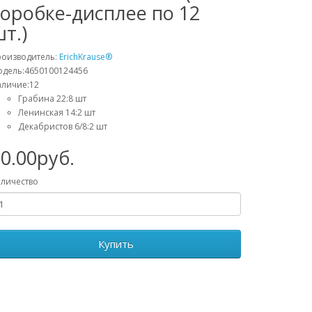
коробке-дисплее по 12
т.)
роизводитель:
ErichKrause®
дель:4650100124456
личие:12
Грабина 22:8 шт
Ленинская 14:2 шт
Декабристов 6/8:2 шт
0.00руб.
личество
Купить