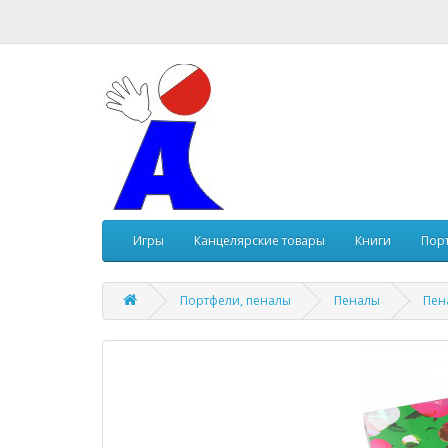
Игры
Канцелярские товары
Книги
Пор
Портфели, пеналы
Пеналы
Пен